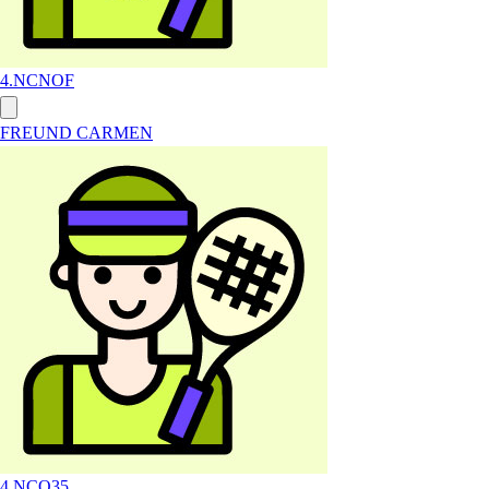
4.NC
NOF
FREUND CARMEN
4.NC
O35