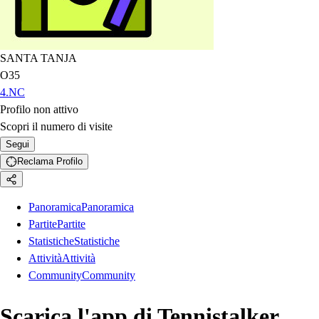
SANTA TANJA
O35
4.NC
Profilo non attivo
Scopri il numero di visite
Segui
Reclama Profilo
Panoramica
Panoramica
Partite
Partite
Statistiche
Statistiche
Attività
Attività
Community
Community
Scarica l'app di Tennistalker