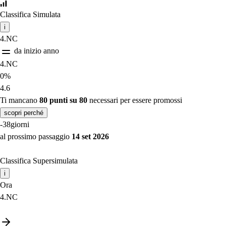
Classifica Simulata
i
4.NC
da inizio anno
4.NC
0%
4.6
Ti mancano
80 punti su 80
necessari per essere promossi
scopri perché
-38
giorni
al prossimo passaggio
14 set 2026
Classifica Supersimulata
i
Ora
4.NC