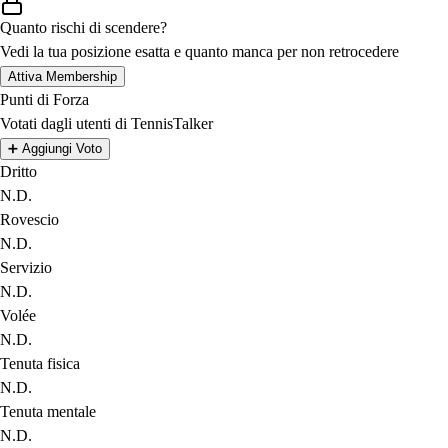
Quanto rischi di scendere?
Vedi la tua posizione esatta e quanto manca per non retrocedere
Attiva Membership
Punti di Forza
Votati dagli utenti di TennisTalker
➕
Aggiungi Voto
Dritto
N.D.
Rovescio
N.D.
Servizio
N.D.
Volée
N.D.
Tenuta fisica
N.D.
Tenuta mentale
N.D.