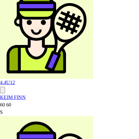
4.4
U12
KEIM FINN
60 60
S