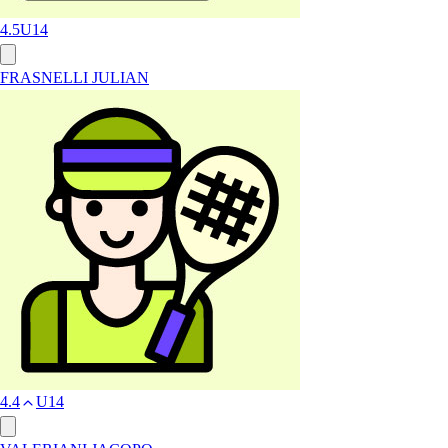
4.5
U14
FRASNELLI JULIAN
4.4
U14