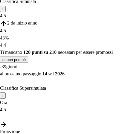
Classifica Simulata
i
4.5
2
da inizio anno
4.5
43%
4.4
Ti mancano
120 punti su 210
necessari per essere promossi
scopri perché
-39
giorni
al prossimo passaggio
14 set 2026
Classifica Supersimulata
i
Ora
4.5
Proiezione