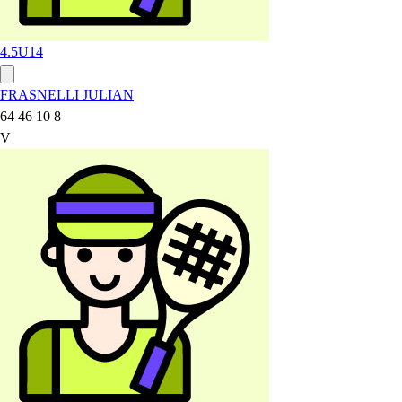
4.5
U14
FRASNELLI JULIAN
64 46 10 8
V