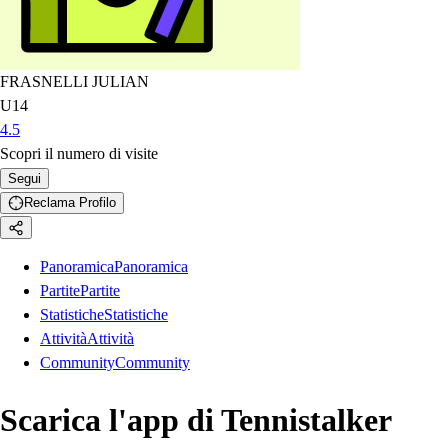
FRASNELLI JULIAN
U14
4.5
Scopri il numero di visite
Segui
Reclama Profilo
Panoramica
Panoramica
Partite
Partite
Statistiche
Statistiche
Attività
Attività
Community
Community
Scarica l'app di Tennistalker