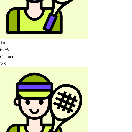
Tu
62%
Chance
VS