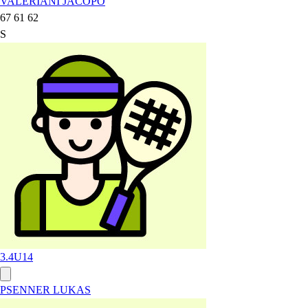
VALERIANI JACOPO
67 61 62
S
3.4
U14
PSENNER LUKAS