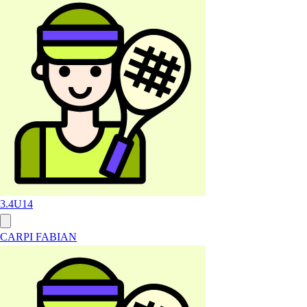
3.4
U14
CARPI FABIAN