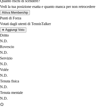
Quanto rischi di scendere?
Vedi la tua posizione esatta e quanto manca per non retrocedere
Attiva Membership
Punti di Forza
Votati dagli utenti di TennisTalker
➕
Aggiungi Voto
Dritto
N.D.
Rovescio
N.D.
Servizio
N.D.
Volée
N.D.
Tenuta fisica
N.D.
Tenuta mentale
N.D.