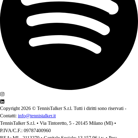
Copyright 2026 ©
TennisTalker S.r.l. Tutti i diritti sono riservati
-
Contatti:
info@tennistalker.it
TennisTalker S.r.l. • Via Tintoretto, 5 - 20145 Milano (MI) •
P.IVA/C.F.: 09787400960
REA: MI - 2113270 • Capitale Sociale: 13.157,96 i.v. • Pec: