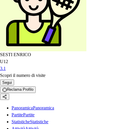
SESTI ENRICO
U12
3.1
Scopri il numero di visite
Segui
Reclama Profilo
Panoramica
Panoramica
Partite
Partite
Statistiche
Statistiche
Attività
Attività