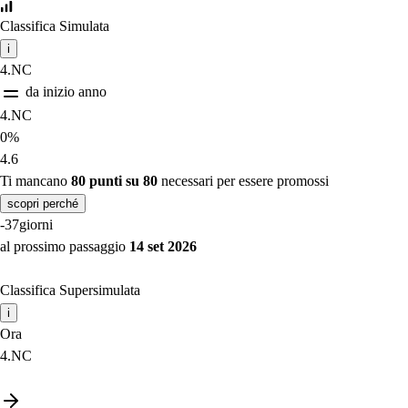
Classifica Simulata
i
4.NC
da inizio anno
4.NC
0%
4.6
Ti mancano
80 punti su 80
necessari per essere promossi
scopri perché
-37
giorni
al prossimo passaggio
14 set 2026
Classifica Supersimulata
i
Ora
4.NC