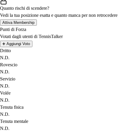
Quanto rischi di scendere?
Vedi la tua posizione esatta e quanto manca per non retrocedere
Attiva Membership
Punti di Forza
Votati dagli utenti di TennisTalker
➕
Aggiungi Voto
Dritto
N.D.
Rovescio
N.D.
Servizio
N.D.
Volée
N.D.
Tenuta fisica
N.D.
Tenuta mentale
N.D.