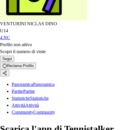
VENTURINI NICLAS DINO
U14
4.NC
Profilo non attivo
Scopri il numero di visite
Segui
Reclama Profilo
Panoramica
Panoramica
Partite
Partite
Statistiche
Statistiche
Attività
Attività
Community
Community
Scarica l'app di Tennistalker