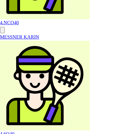
4.NC
O40
MESSNER KARIN
4.6
O40