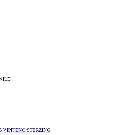
NILE
B VIPITENO/STERZING